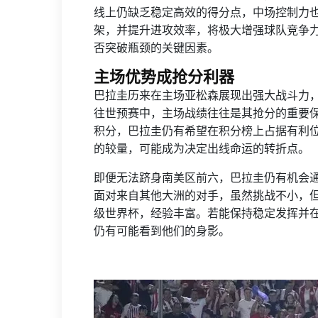
线上仍缺乏稳定高效的得分点，中场控制力
架，并提升进攻效率，将极大增强球队竞争
否突破瓶颈的关键因素。
主场优势成抢分利器
巴拉圭历来在主场亚松森展现出强大战斗力
往世预赛中，主场战绩往往是其抢分的重要
积分，巴拉圭仍有希望在积分榜上占据有利
的较量，可能成为决定出线命运的转折点。
即便无法跻身南美区前六，巴拉圭仍有机会
面对来自其他大洲的对手，虽然挑战不小，
级世界杯，经验丰富。若能保持稳定发挥并
仍有可能看到他们的身影。