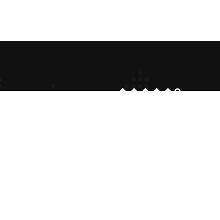
�����C
鱼官网
海安市李堡镇通海大道11
17020877518
览
hardworking@outlook.c
态
��������9:00-6:
务
yu乐鱼