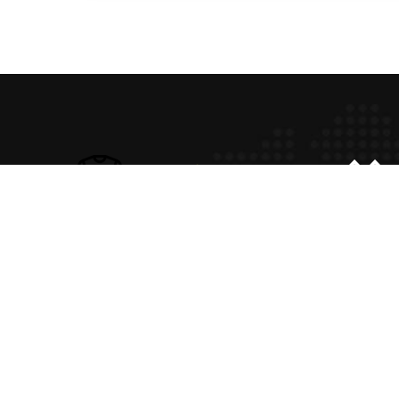
��
探寻
乐
leyu乐鱼下载：BF即时比分追踪器，
产品一
像心跳监测器一样同步赛场脉搏，永
远领先一步感受胜负呼吸。
公司动
公司服
查找
le