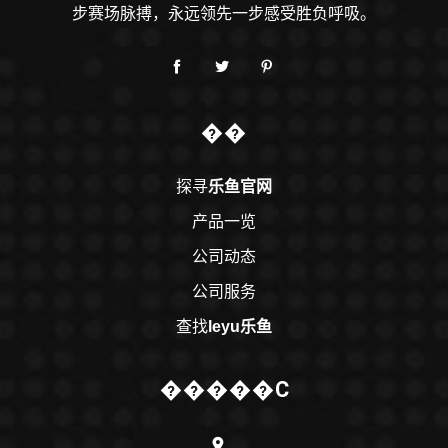
步赛场脉搏，永远领先一步感受胜负呼吸。
��
探寻
乐鱼官网
产品一览
公司动态
公司服务
查找
leyu乐鱼
�����C