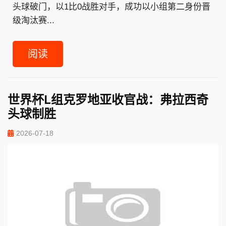
头球破门，以1比0战胜对手，成功以小组第二身份晋
级淘汰赛...
阅读
世界杯L组克罗地亚收官战：弗拉西奇
头球制胜
2026-07-18