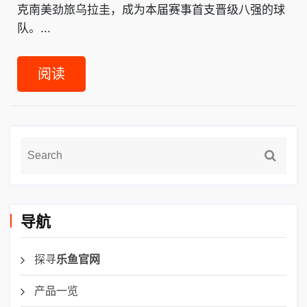
克南美劲旅乌拉圭，成为本届赛事首支晋级八强的球
队。...
阅读
导航
探寻
乐鱼官网
产品一览