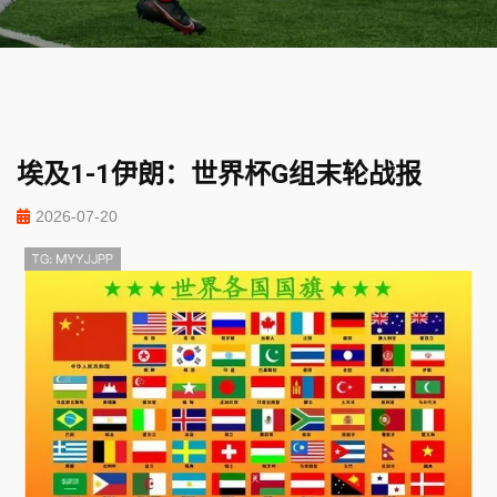
埃及1-1伊朗：世界杯G组末轮战报
2026-07-20