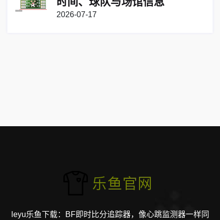
时间、球队与场馆信息
2026-07-17
leyu乐鱼下载：BF即时比分追踪器，像心跳监测器一样同