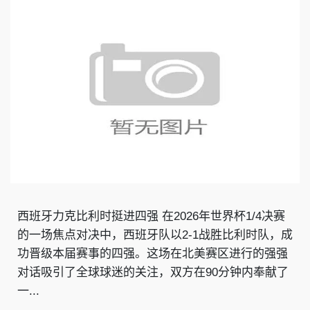
西班牙力克比利时挺进四强 在2026年世界杯1/4决赛
的一场焦点对决中，西班牙队以2-1战胜比利时队，成
功晋级本届赛事的四强。这场在北美赛区进行的强强
对话吸引了全球球迷的关注，双方在90分钟内奉献了
一...